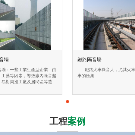
音墻
鐵路隔音墻
音墻：一些工業生產型企業，由
鐵路火車噪音大，尤其火車
、工藝等因素，導致廠內噪音超
車的匯集...
，易對周邊工廠及居民區等造...
工程
案例