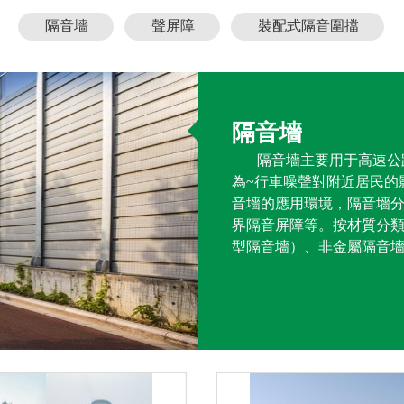
1
2
3
隔音墻
聲屏障
裝配式隔音圍擋
隔音墻
隔音墻主要用于高速公路
為~行車噪聲對附近居民的影
音墻的應用環境，隔音墻分
界隔音屏障等。按材質分
型隔音墻）、非金屬隔音墻