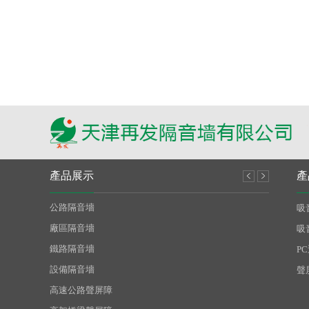
廠區隔音墻：
超出標準
產品展示
產
響，
公路隔音墻
金屬聲屏
吸
廠區隔音墻
百葉型吸
吸
鐵路隔音墻
平面穿孔
P
設備隔音墻
凹凸隔聲
聲
高速公路聲屏障
透明隔音