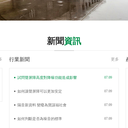
高架橋梁聲屏障案例
新聞
資訊
指當噪聲源與接受者處于一定距離時，為了減少噪聲對接受者
行業新聞
多
更多
在二者之間設置遮擋噪聲的聲屏障，俗稱高鐵聲屏障。根據聲屏障
，聲屏障分為交通隔音屏障、設備噪音衰減隔音屏障、工業廠界隔
●
試問聲屏障高度對降噪功能造成影響
07.09
音...
●
如何讓聲屏障可以更加安定
07.09
了解更多
●
隔音新資料 變廢為寶謀福社會
07.09
●
如何判斷是否為噪音的標準
07.09