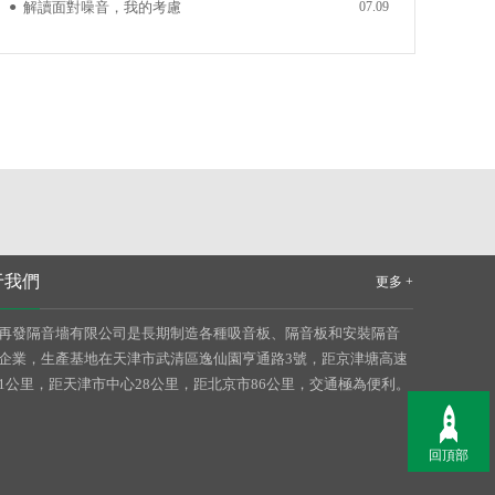
●
解讀面對噪音，我的考慮
07.09
電廠
電廠隔音
于我們
更多 +
再發隔音墻有限公司是長期制造各種吸音板、隔音板和安裝隔音
企業，生產基地在天津市武清區逸仙園亨通路3號，距京津塘高速
電廠隔聲
電廠聲屏障
1公里，距天津市中心28公里，距北京市86公里，交通極為便利。
圍擋（隔聲阻塵裝飾
回頂部