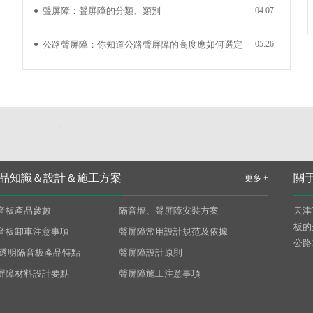
●
聲屏障：聲屏障的分類、類別
04.07
●
公路聲屏障：你知道公路聲屏障的高度應如何選定
05.26
嗎
電廠、鋼廠聲屏障案例
一些工業生產型企業，由于設備、工藝等因素，導致廠內噪音
，易對周邊工廠及居民區等造成噪音困擾。為~噪音對居民的影
品知識＆設計＆施工方案
關
更多 +
可以在廠區周邊設立隔音墻，選擇合適的方案及產品能有效的降低噪
音。控...
障
組合透明型隔音板
音板產品參數
隔音墻、聲屏障安裝方案
天津
板的
音板
噪音治理吸隔音板
音板卸車注意事項
聲屏障常用設計規范及依據
公路
了解更多
吸音板
建筑工地環境保護-裝配式隔音
C透明隔音板產品特點
聲屏障設計原則
板
地鐵施工工地隔音圍擋
屏障材料設計要點
聲屏障施工注意事項
板
建筑工地隔音圍擋 工地時裝