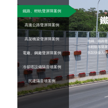
鐵路、輕軌聲屏障案例
鐵
高速公路聲屏障案例
高架橋梁聲屏障案例
地鐵、鐵路
市輕軌等聲屏障
電廠、鋼廠聲屏障案例
拆卸快捷方便
冷卻塔設備隔音墻案例
民建隔音墻案例