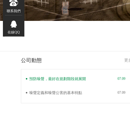
聯系我們
在線QQ
橋梁聲屏障是
公司動態
更
的侵害，
應用環境
●
預防噪聲，最好在規劃階段就展開
07.09
●
噪聲定義和噪聲公害的基本特點
07.09