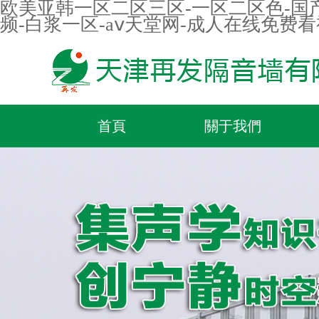
欧美亚韩一区二区三区-一区二区色-国产
频-白浆一区-aⅴ天堂网-成人在线免费
首頁
關于我們