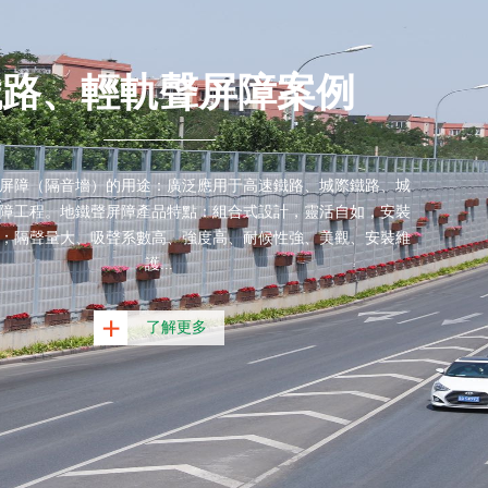
路、輕軌聲屏障案例
聲屏障（隔音墻）的用途：廣泛應用于高速鐵路、城際鐵路、城
工程。地鐵聲屏障產品特點：組合式設計，靈活自如，安裝
；隔聲量大、吸聲系數高、強度高、耐候性強、美觀、安裝維
護...
了解更多