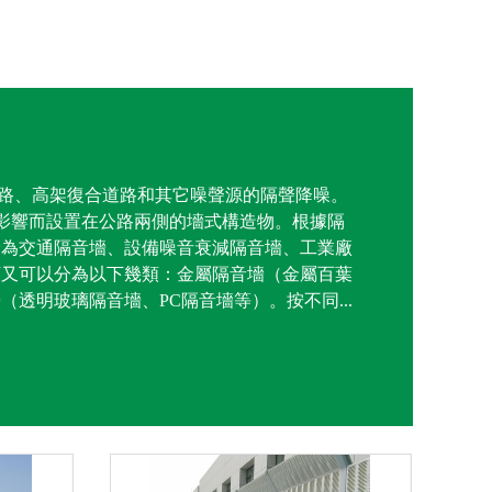
、高架復合道路和其它噪聲源的隔聲降噪。
響而設置在公路兩側的墻式構造物。根據隔
為交通隔音墻、設備噪音衰減隔音墻、工業廠
類又可以分為以下幾類：金屬隔音墻（金屬百葉
（透明玻璃隔音墻、PC隔音墻等）。按不同...