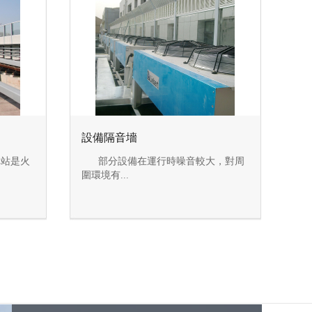
設備隔音墻
站是火
部分設備在運行時噪音較大，對周
圍環境有...