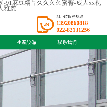
-91麻豆精品久久久久蜜臀-成人xx视
成人雅虎
24小時服務熱線：
13920860818
022-82131256
生產設備
聯系我們